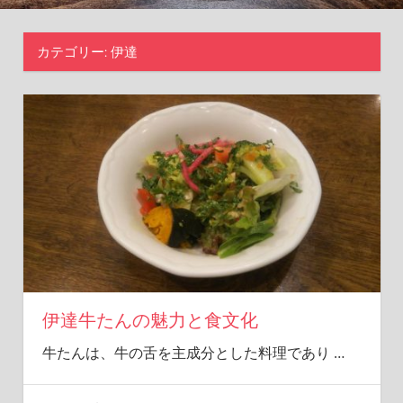
楽
し
カテゴリー:
伊達
も
う！
伊達牛たんの魅力と食文化
牛たんは、牛の舌を主成分とした料理であり
…