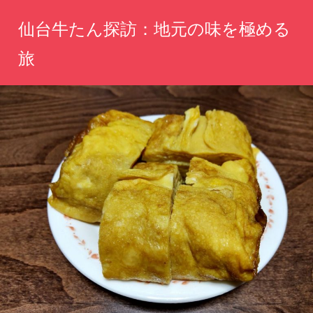
コ
仙台牛たん探訪：地元の味を極める
ン
テ
旅
ン
心
ツ
温
へ
ま
る
ス
味
キ
わ
ッ
い、
仙
プ
台
の
伝
統
を
一
緒
に